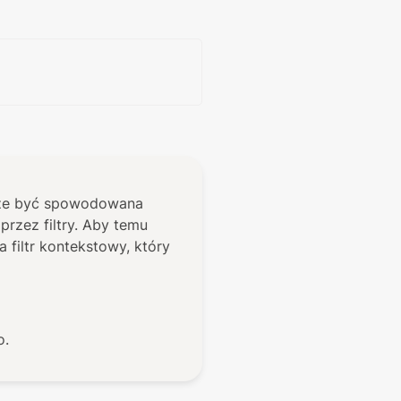
oże być spowodowana 
rzez filtry. Aby temu 
 filtr kontekstowy, który 
o.