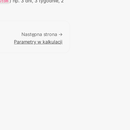
) np. 3 dni, 3 tygodnie, 2 
stom
Następna strona →
Parametry w kalkulacji