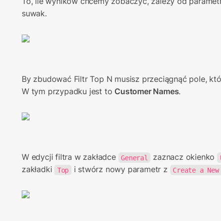
To, ile wyników chcemy zobaczyć, zależy od param
suwak.
By zbudować Filtr Top N musisz przeciągnąć pole, któr
W tym przypadku jest to 
Customer Names
.
W edycji filtra w zakładce 
 zaznacz okienko 
General
zakładki 
 i stwórz nowy parametr z 
Top
Create a New