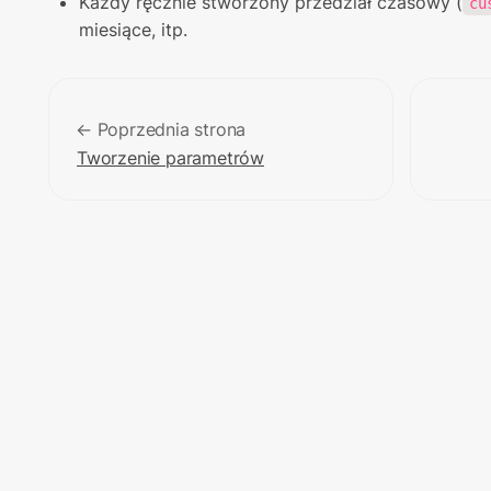
Każdy ręcznie stworzony przedział czasowy (
cu
miesiące, itp.
← Poprzednia strona
Tworzenie parametrów