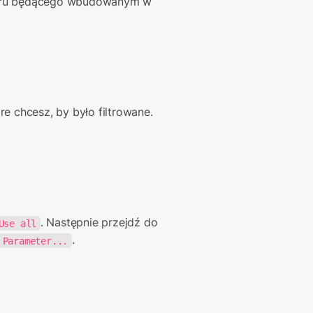
etru będącego wbudowanym w 
e chcesz, by było filtrowane. 
. Następnie przejdź do 
Use all
.
 Parameter...