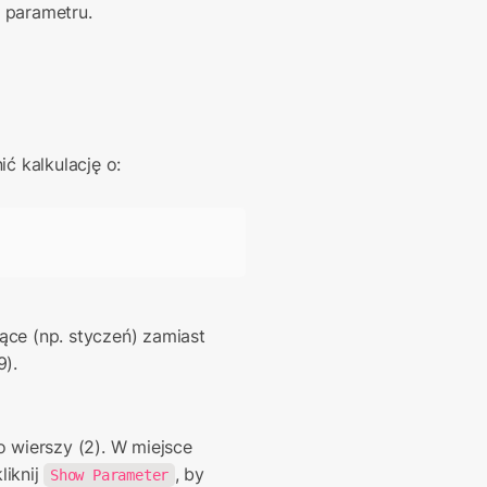
 parametru.
ć kalkulację o:
ce (np. styczeń) zamiast 
9).
o wierszy (2). W miejsce 
liknij 
, by 
Show Parameter