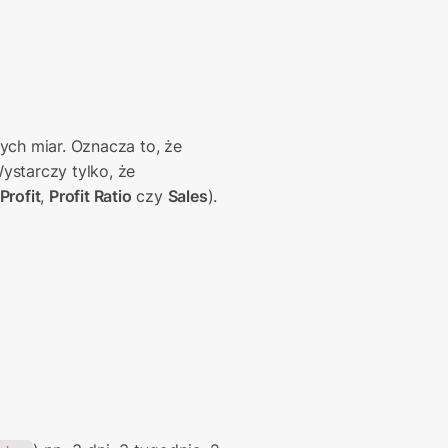
ch miar. Oznacza to, że 
starczy tylko, że 
Profit
, 
Profit Ratio
 czy 
Sales
).