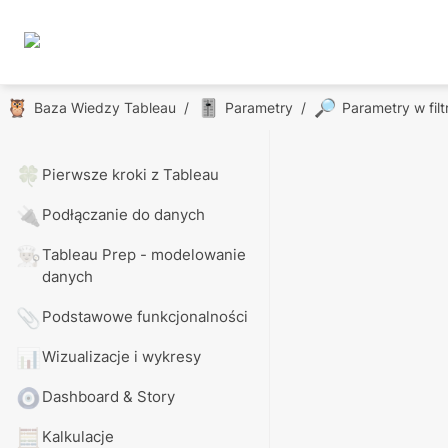
🦉
🎚️
🔎
Baza Wiedzy Tableau
/
Parametry
/
Parametry w filt
🍀
Pierwsze kroki z Tableau
🔌
Podłączanie do danych
👨🏼‍🍳
Tableau Prep - modelowanie 
danych
📎
Podstawowe funkcjonalności
📊
Wizualizacje i wykresy
🧿
Dashboard & Story
🧮
Kalkulacje