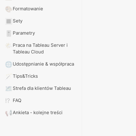
🎨
Formatowanie
🔳
Sety
🎚️
Parametry
🌤️
Praca na Tableau Server i 
Tableau Cloud
🌐
Udostępnianie & współpraca
🪄
Tips&Tricks
🗺️
Strefa dla klientów Tableau
⁉️
FAQ
📢
Ankieta - kolejne treści