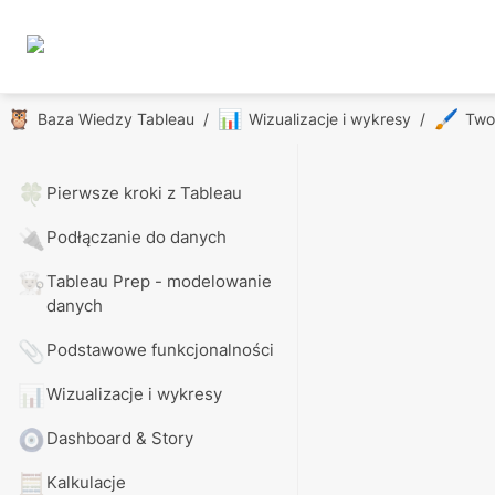
🦉
📊
🖌️
Baza Wiedzy Tableau
/
Wizualizacje i wykresy
/
Twor
🍀
Pierwsze kroki z Tableau
🔌
Podłączanie do danych
👨🏼‍🍳
Tableau Prep - modelowanie 
danych
📎
Podstawowe funkcjonalności
📊
Wizualizacje i wykresy
🧿
Dashboard & Story
🧮
Kalkulacje