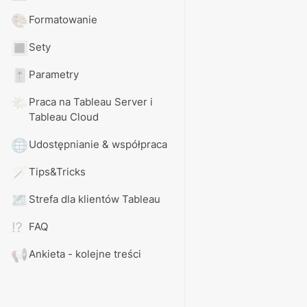
🎨
Formatowanie
🔳
Sety
🎚️
Parametry
🌤️
Praca na Tableau Server i 
Tableau Cloud
🌐
Udostępnianie & współpraca
🪄
Tips&Tricks
🗺️
Strefa dla klientów Tableau
⁉️
FAQ
📢
Ankieta - kolejne treści