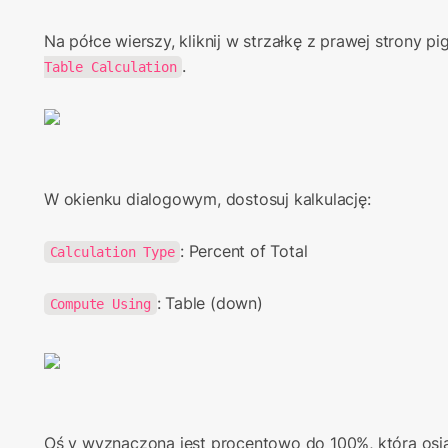
Na półce wierszy, kliknij w strzałkę z prawej strony pig
.
Table Calculation
W okienku dialogowym, dostosuj kalkulację:
: Percent of Total
Calculation Type
: Table (down)
Compute Using
Oś y wyznaczona jest procentowo do 100%, którą osią