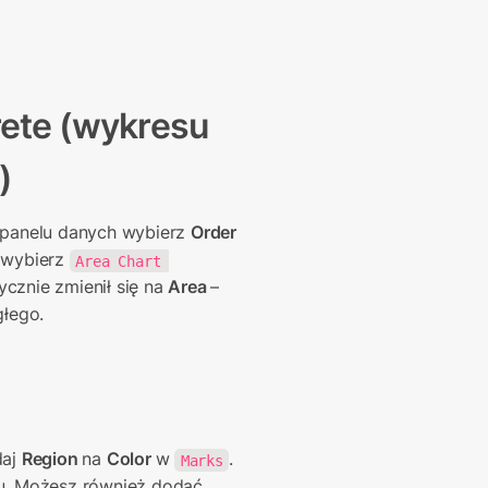
ete (wykresu 
)
panelu danych wybierz 
Order 
 wybierz 
Area Chart 
ycznie zmienił się na 
Area 
– 
łego.
aj 
Region 
na 
Color 
w 
. 
Marks
u. Możesz również dodać 