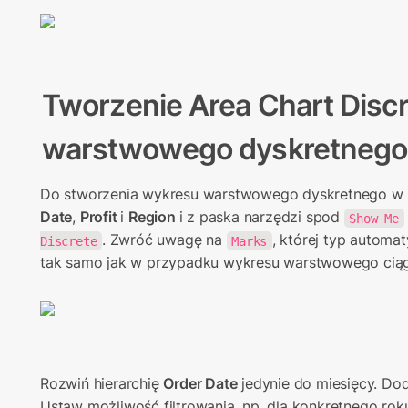
Tworzenie 
Area Chart Discr
warstwowego dyskretnego
Do stworzenia wykresu warstwowego dyskretnego w 
Date
, 
Profit 
i 
Region 
i z paska narzędzi spod 
Show Me
. Zwróć uwagę na 
, której typ automat
Discrete
Marks
tak samo jak w przypadku wykresu warstwowego ciąg
Rozwiń hierarchię 
Order Date
 jedynie do miesięcy. Dod
Ustaw możliwość filtrowania, np. dla konkretnego rok