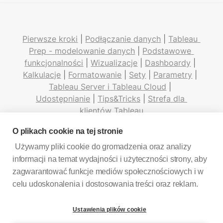
Pierwsze kroki
 | 
Podłączanie danych
 | 
Tableau 
Prep - modelowanie danych
 | 
Podstawowe 
funkcjonalności
 | 
Wizualizacje
 | 
Dashboardy
 | 
Kalkulacje
 | 
Formatowanie
 | 
Sety
 | 
Parametry
 | 
Tableau Server i Tableau Cloud
 | 
Udostępnianie
 | 
Tips&Tricks
 | 
Strefa dla 
klientów Tableau
O plikach cookie na tej stronie
Używamy pliki cookie do gromadzenia oraz analizy
informacji na temat wydajności i użyteczności strony, aby
Kontakt
| 
Polityka prywatności
zagwarantować funkcje mediów społecznościowych i w
celu udoskonalenia i dostosowania treści oraz reklam.
LinkedIn
Facebook
Ustawienia plików cookie
© Vizyble - Wszelkie prawa zastrzeżone