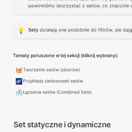
Sety
 działają one podobnie do filtrów, ale da
💡
🧺
Tworzenie setów (zbiorów)
🌌
Przykłady zastosowań setów
🖇️
Łączenie setów (Combined Sets)
Set statyczne i dynamiczne