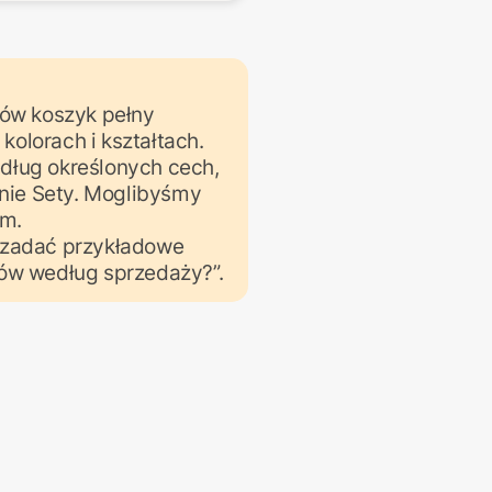
ów koszyk pełny 
lorach i kształtach. 
ług określonych cech, 
nie Sety. Moglibyśmy 
m.

zadać przykładowe 
ntów według sprzedaży?”.