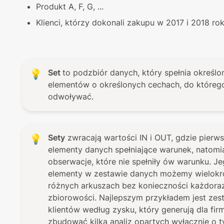
Produkt A, F, G, ...
Klienci, którzy dokonali zakupu w 2017 i 2018 ro
Set 
to podzbiór danych, który spełnia określon
💡
elementów o określonych cechach, do którego
odwoływać.
Sety
 zwracają wartości IN i OUT, gdzie pierw
💡
elementy danych spełniające warunek, natomias
obserwacje, które nie spełniły ów warunku. Jego
elementy w zestawie danych możemy wielokro
różnych arkuszach bez konieczności każdorazow
zbiorowości. Najlepszym przykładem jest zest
klientów według zysku, który generują dla firm
zbudować kilka analiz opartych wyłącznie o ty