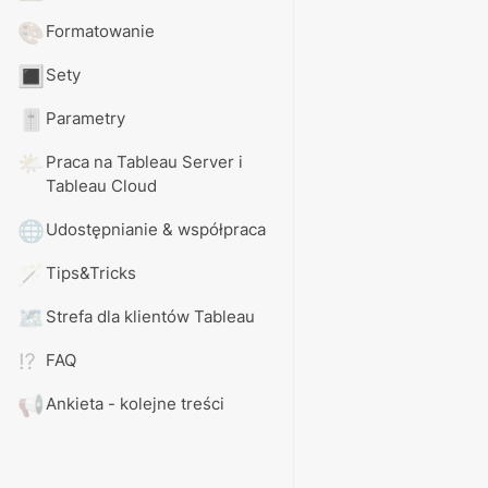
🎨
Formatowanie
🔳
Sety
🎚️
Parametry
🌤️
Praca na Tableau Server i 
Tableau Cloud
🌐
Udostępnianie & współpraca
🪄
Tips&Tricks
🗺️
Strefa dla klientów Tableau
⁉️
FAQ
📢
Ankieta - kolejne treści