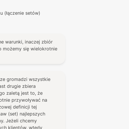
ku (łączenie setów)
e warunki, inaczej zbiór 
 możemy się wielokrotnie 
sze gromadzi wszystkie 
t drugie zbiera 
 zaletą jest to, że 
tnie przywoływać na 
ej definicji tej 
aw (set) najlepszych 
y. Jeżeli chcemy 
ch klientów, wtedy 