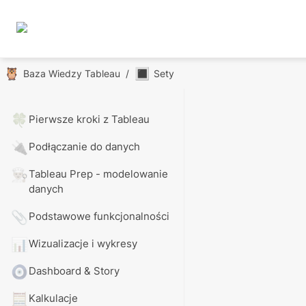
🦉
🔳
Baza Wiedzy Tableau
/
Sety
🍀
Pierwsze kroki z Tableau
🔌
Podłączanie do danych
👨🏼‍🍳
Tableau Prep - modelowanie 
danych
📎
Podstawowe funkcjonalności
📊
Wizualizacje i wykresy
🧿
Dashboard & Story
🧮
Kalkulacje