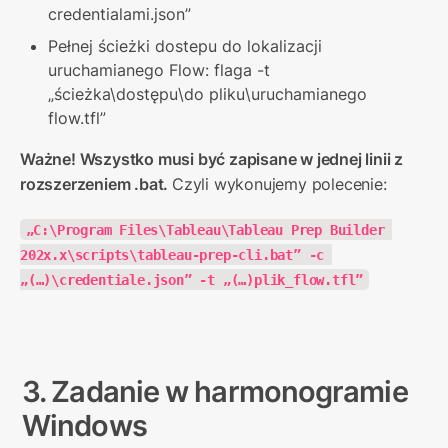
credentialami.json”
Pełnej ścieżki dostepu do lokalizacji 
uruchamianego Flow: flaga -t 
„ścieżka\dostępu\do pliku\uruchamianego 
flow.tfl”
Ważne! Wszystko musi być zapisane w jednej linii z 
rozszerzeniem .bat. 
Czyli wykonujemy polecenie:
„C:\Program Files\Tableau\Tableau Prep Builder 
202x.x\scripts\tableau-prep-cli.bat” -c 
„(…)\credentiale.json” -t „(…)plik_flow.tfl”
3. Zadanie w harmonogramie 
Windows