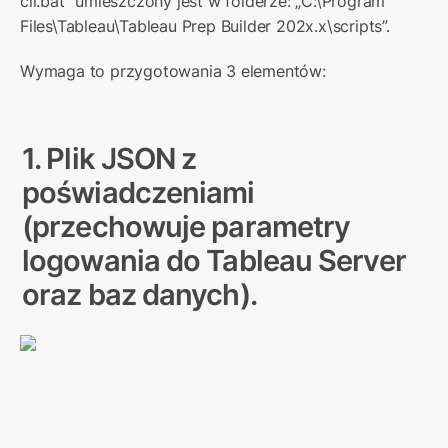
cli.bat” umieszczony jest w folderze: „C:\Program 
Files\Tableau\Tableau Prep Builder 202x.x\scripts”.
Wymaga to przygotowania 3 elementów:
1. Plik JSON z 
poświadczeniami 
(
p
rzechowuje parametry 
logowania do Tableau Server 
oraz baz danych).