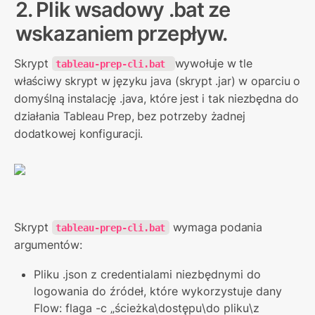
2. Plik wsadowy .bat ze 
wskazaniem przepływ.
Skrypt 
wywołuje w tle 
tableau-prep-cli.bat 
właściwy skrypt w języku java (skrypt .jar) w oparciu o 
domyślną instalację .java, które jest i tak niezbędna do 
działania Tableau Prep, bez potrzeby żadnej 
dodatkowej konfiguracji.
Skrypt 
 wymaga podania 
tableau-prep-cli.bat
argumentów:
Pliku .json z credentialami niezbędnymi do 
logowania do źródeł, które wykorzystuje dany 
Flow: flaga -c „ścieżka\dostępu\do pliku\z 