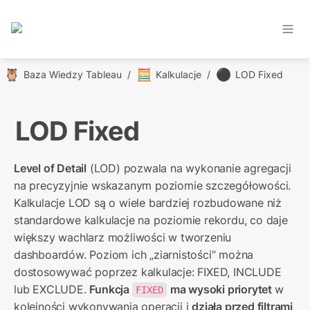
🦉
🧮
⚫
Baza Wiedzy Tableau
/
Kalkulacje
/
LOD Fixed
LOD Fixed
Level of Detail
 (LOD) pozwala na wykonanie agregacji 
na precyzyjnie wskazanym poziomie szczegółowości. 
Kalkulacje LOD są o wiele bardziej rozbudowane niż 
standardowe kalkulacje na poziomie rekordu, co daje 
większy wachlarz możliwości w tworzeniu 
dashboardów. Poziom ich „ziarnistości” można 
dostosowywać poprzez kalkulacje: FIXED, INCLUDE 
lub EXCLUDE. 
Funkcja 
ma wysoki priorytet 
w 
FIXED
kolejności wykonywania operacji i 
działa przed filtrami 