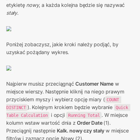
etykietę 
nowy
, a każda kolejna będzie się nazywać 
stały
.
Poniżej zobaczysz, jakie kroki należy podjąć, by 
uzyskać pożądany wykres.
Najpierw musisz przeciągnąć 
Customer Name
 w 
miejsce wierszy. Następnie kliknij na niego prawym 
przyciskiem myszy i wybierz opcję miary (
COUNT 
). Kolejnym krokiem będzie wybranie 
DISTINCT
Quick 
 i opcji 
. W miejsce 
Table Calculation
Running Total
kolumn wstaw wartość dnia z 
Order Date 
(1).

Przeciągnij następnie 
Kalk. nowy czy stały
 w miejsce 
filtrów i zaznacz opcję 
Now
y (2).
