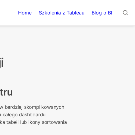
Home
Szkolenia z Tableau
Blog o BI
i
tru
w bardziej skomplikowanych 
 całego dashboardu. 
a tabeli lub ikony sortowania 