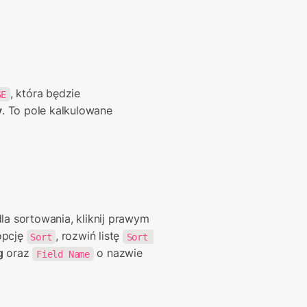
, która będzie 
SE
y
. To pole kalkulowane 
la sortowania, kliknij prawym 
pcję 
, rozwiń listę 
Sort
Sort 
g
 oraz 
 o nazwie 
Field Name