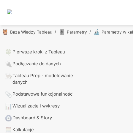
🦉
🎚️
🔬
Baza Wiedzy Tableau
/
Parametry
/
Parametry w kal
🍀
Pierwsze kroki z Tableau
🔌
Podłączanie do danych
👨🏼‍🍳
Tableau Prep - modelowanie 
danych
📎
Podstawowe funkcjonalności
📊
Wizualizacje i wykresy
🧿
Dashboard & Story
🧮
Kalkulacje