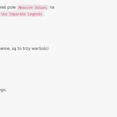
ieś pole 
 na 
Measure Values
.
Use Separate Legends
nne, są to trzy wartości 
ego.