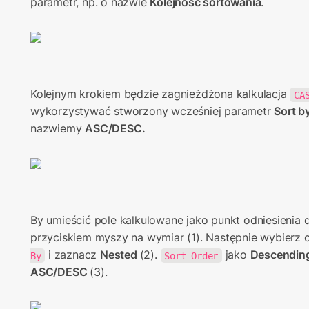
parametr, np. o nazwie 
Kolejność sortowania
.
Kolejnym krokiem będzie zagnieżdżona kalkulacja 
CA
wykorzystywać stworzony wcześniej parametr 
Sort b
nazwiemy 
ASC/DESC.
By umieścić pole kalkulowane jako punkt odniesienia d
przyciskiem myszy na wymiar (1). Następnie wybierz o
 i zaznacz 
Nested 
(2). 
 jako 
Descendin
By
Sort Order
ASC/DESC
(3).