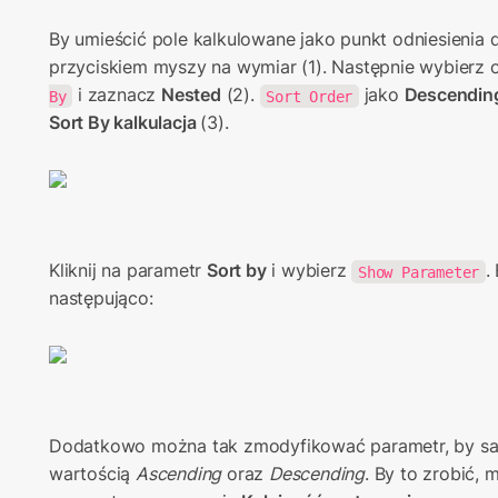
By umieścić pole kalkulowane jako punkt odniesienia d
przyciskiem myszy na wymiar (1). Następnie wybierz o
 i zaznacz 
Nested
 (2). 
 jako 
Descendin
By
Sort Order
Sort By kalkulacja
(3).
Kliknij na parametr 
Sort by
 i wybierz 
.
Show Parameter
następująco:
Dodatkowo można tak zmodyfikować parametr, by s
wartością 
Ascending
 oraz 
Descending
. By to zrobić,