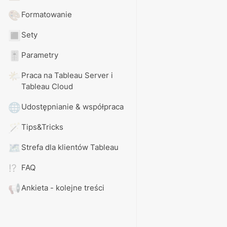
🎨
Formatowanie
🔳
Sety
🎚️
Parametry
🌤️
Praca na Tableau Server i 
Tableau Cloud
🌐
Udostępnianie & współpraca
🪄
Tips&Tricks
🗺️
Strefa dla klientów Tableau
⁉️
FAQ
📢
Ankieta - kolejne treści