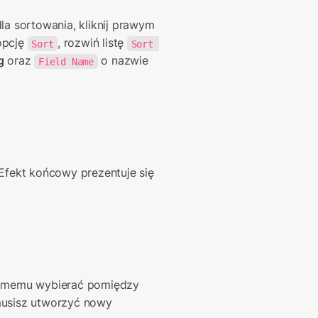
la sortowania, kliknij prawym 
pcję 
, rozwiń listę 
Sort
Sort 
g
 oraz 
 o nazwie 
Field Name
 Efekt końcowy prezentuje się 
amemu wybierać pomiędzy 
 musisz utworzyć nowy 