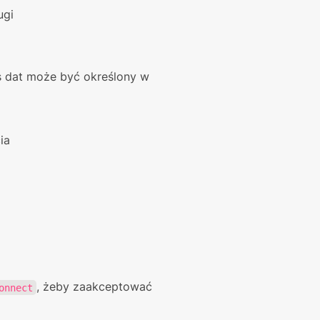
ugi
s dat może być określony w 
ia
, żeby zaakceptować 
onnect