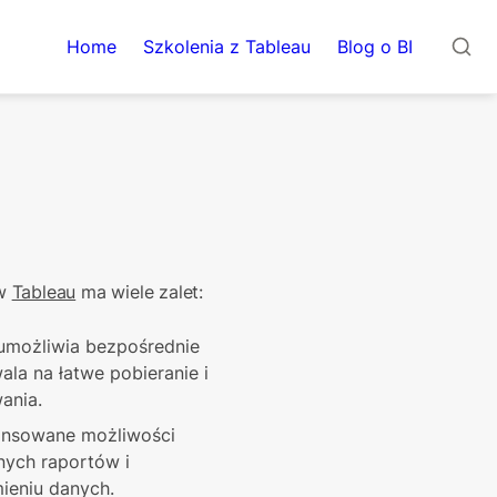
Home
Szkolenia z Tableau
Blog o BI
w 
Tableau
 ma wiele zalet:
umożliwia bezpośrednie 
la na łatwe pobieranie i 
ania.
ansowane możliwości 
nych raportów i 
ieniu danych.