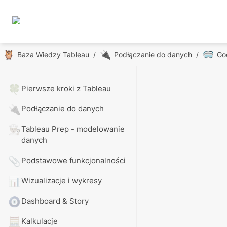
🦉
🔌
🥽
Baza Wiedzy Tableau
/
Podłączanie do danych
/
Go
🍀
Pierwsze kroki z Tableau
🔌
Podłączanie do danych
👨🏼‍🍳
Tableau Prep - modelowanie 
danych
📎
Podstawowe funkcjonalności
📊
Wizualizacje i wykresy
🧿
Dashboard & Story
🧮
Kalkulacje