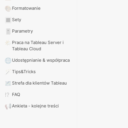
🎨
Formatowanie
🔳
Sety
🎚️
Parametry
🌤️
Praca na Tableau Server i 
Tableau Cloud
🌐
Udostępnianie & współpraca
🪄
Tips&Tricks
🗺️
Strefa dla klientów Tableau
⁉️
FAQ
📢
Ankieta - kolejne treści