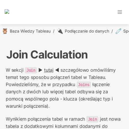
🦉
🔌
🧷
Baza Wiedzy Tableau
/
Podłączanie do danych
/
Join Calculation
W sekcji 
 ▶️ 
tutaj
 ◀️ szczegółowo omówiliśmy 
Join
temat tego sposobu połączeń tabel w Tableau. 
Powiedzieliśmy, że w przypadku 
 łączenie 
Joins
danych z dwóch lub więcej tabel odbywa się za 
pomocą wspólnego pola - klucza (określając typ i 
warunki połączenia).
Wynikiem połączenia tabel w ramach 
 jest nowa 
Join
tabela z dodatkowymi kolumnami dodanymi do 