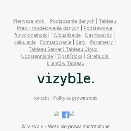
Pierwsze kroki
 | 
Podłączanie danych
 | 
Tableau 
Prep - modelowanie danych
 | 
Podstawowe 
funkcjonalności
 | 
Wizualizacje
 | 
Dashboardy
 | 
Kalkulacje
 | 
Formatowanie
 | 
Sety
 | 
Parametry
 | 
Tableau Server i Tableau Cloud
 | 
Udostępnianie
 | 
Tips&Tricks
 | 
Strefa dla 
klientów Tableau
Kontakt
| 
Polityka prywatności
LinkedIn
Facebook
© Vizyble - Wszelkie prawa zastrzeżone