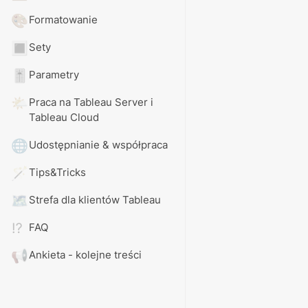
🎨
Formatowanie
🔳
Sety
🎚️
Parametry
🌤️
Praca na Tableau Server i 
Tableau Cloud
🌐
Udostępnianie & współpraca
🪄
Tips&Tricks
🗺️
Strefa dla klientów Tableau
⁉️
FAQ
📢
Ankieta - kolejne treści