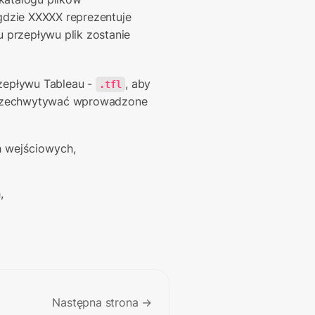
 gdzie XXXXX reprezentuje 
u przepływu plik zostanie 
zepływu Tableau - 
, aby 
.tfl
przechwytywać wprowadzone 
 wejściowych,
,
Następna strona →