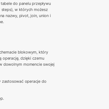
ś tabele do panelu przepływu 
w steps), w których możesz 
a nazwy, pivot, join, union i 
ne.
schemacie blokowym, który 
ą operację, dzięki czemu 
 w dowolnym momencie swojej 
 zastosować operacje do 
ep.