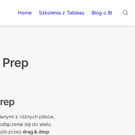
Home
Szkolenia z Tableau
Blog o BI
 Prep
Prep
anymi z różnych plików, 
łączenia się do wielu 
sób przez 
drag & drop