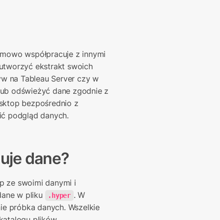
emowo współpracuje z innymi 
worzyć ekstrakt swoich 
w na Tableau Server czy w 
lub odświeżyć dane zgodnie z 
ktop bezpośrednio z 
lić podgląd danych.
uje dane?
 ze swoimi danymi i 
ane w pliku 
. W 
.hyper
e próbka danych. Wszelkie 
atalogu plików 