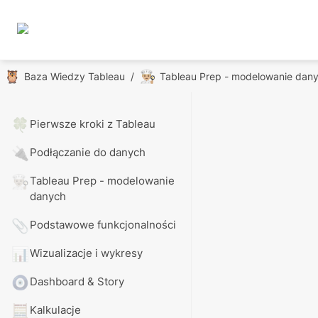
🦉
👨🏼‍🍳
Baza Wiedzy Tableau
/
Tableau Prep - modelowanie dan
🍀
Pierwsze kroki z Tableau
🔌
Podłączanie do danych
👨🏼‍🍳
Tableau Prep - modelowanie 
danych
📎
Podstawowe funkcjonalności
📊
Wizualizacje i wykresy
🧿
Dashboard & Story
🧮
Kalkulacje