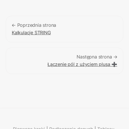
← Poprzednia strona
Kalkulacje STRING
Następna strona →
Łączenie pól z użyciem plusa ➕
Pierwsze kroki
 | 
Podłączanie danych
 | 
Tableau 