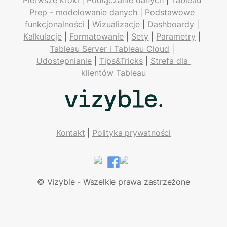
Prep - modelowanie danych
 | 
Podstawowe 
funkcjonalności
 | 
Wizualizacje
 | 
Dashboardy
 | 
Kalkulacje
 | 
Formatowanie
 | 
Sety
 | 
Parametry
 | 
Tableau Server i Tableau Cloud
 | 
Udostępnianie
 | 
Tips&Tricks
 | 
Strefa dla 
klientów Tableau
Kontakt
| 
Polityka prywatności
LinkedIn
Facebook
© Vizyble - Wszelkie prawa zastrzeżone