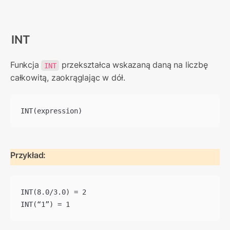
INT
Funkcja 
 przekształca wskazaną daną na liczbę 
INT
całkowitą, zaokrąglając w dół.
INT(expression)
Przykład:
INT(8.0/3.0) = 2

INT(“1”) = 1