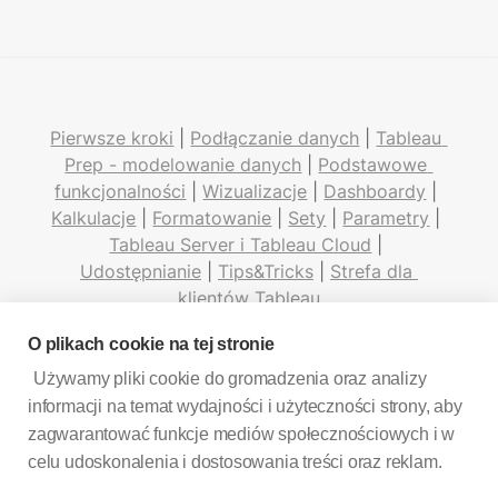
Pierwsze kroki
 | 
Podłączanie danych
 | 
Tableau 
Prep - modelowanie danych
 | 
Podstawowe 
funkcjonalności
 | 
Wizualizacje
 | 
Dashboardy
 | 
Kalkulacje
 | 
Formatowanie
 | 
Sety
 | 
Parametry
 | 
Tableau Server i Tableau Cloud
 | 
Udostępnianie
 | 
Tips&Tricks
 | 
Strefa dla 
klientów Tableau
O plikach cookie na tej stronie
Używamy pliki cookie do gromadzenia oraz analizy
informacji na temat wydajności i użyteczności strony, aby
Kontakt
| 
Polityka prywatności
zagwarantować funkcje mediów społecznościowych i w
celu udoskonalenia i dostosowania treści oraz reklam.
LinkedIn
Facebook