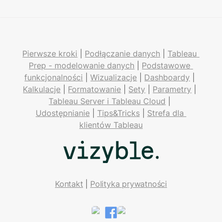
Pierwsze kroki
 | 
Podłączanie danych
 | 
Tableau 
Prep - modelowanie danych
 | 
Podstawowe 
funkcjonalności
 | 
Wizualizacje
 | 
Dashboardy
 | 
Kalkulacje
 | 
Formatowanie
 | 
Sety
 | 
Parametry
 | 
Tableau Server i Tableau Cloud
 | 
Udostępnianie
 | 
Tips&Tricks
 | 
Strefa dla 
klientów Tableau
Kontakt
| 
Polityka prywatności
LinkedIn
Facebook