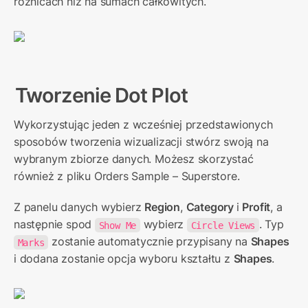
różnicach niż na sumach całkowitych.
Tworzenie 
Dot Plot
Wykorzystując jeden z wcześniej przedstawionych 
sposobów tworzenia wizualizacji stwórz swoją na 
wybranym zbiorze danych. Możesz skorzystać 
również z pliku Orders Sample – Superstore.
Z panelu danych wybierz 
Region
, 
Category 
i 
Profit
, a 
następnie spod 
 wybierz 
. Typ 
Show Me
Circle Views
 zostanie automatycznie przypisany na 
Shapes
Marks
i dodana zostanie opcja wyboru kształtu z 
Shapes
.