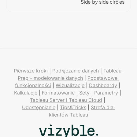
Side by side circles
Pierwsze kroki
 | 
Podłączanie danych
 | 
Tableau 
Prep - modelowanie danych
 | 
Podstawowe 
funkcjonalności
 | 
Wizualizacje
 | 
Dashboardy
 | 
Kalkulacje
 | 
Formatowanie
 | 
Sety
 | 
Parametry
 | 
Tableau Server i Tableau Cloud
 | 
Udostępnianie
 | 
Tips&Tricks
 | 
Strefa dla 
klientów Tableau