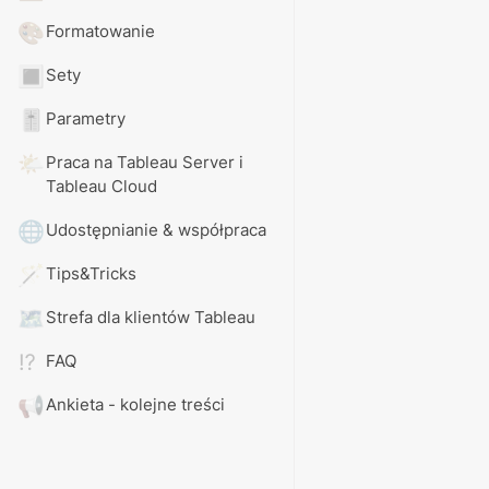
🎨
Formatowanie
🔳
Sety
🎚️
Parametry
🌤️
Praca na Tableau Server i 
Tableau Cloud
🌐
Udostępnianie & współpraca
🪄
Tips&Tricks
🗺️
Strefa dla klientów Tableau
⁉️
FAQ
📢
Ankieta - kolejne treści