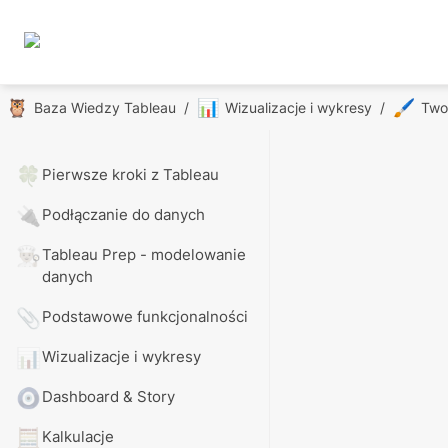
🦉
📊
🖌️
Baza Wiedzy Tableau
/
Wizualizacje i wykresy
/
Twor
🍀
Pierwsze kroki z Tableau
🔌
Podłączanie do danych
👨🏼‍🍳
Tableau Prep - modelowanie 
danych
📎
Podstawowe funkcjonalności
📊
Wizualizacje i wykresy
🧿
Dashboard & Story
🧮
Kalkulacje