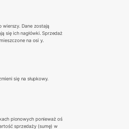
o wierszy. Dane zostają 
ą się ich nagłówki. Sprzedaż 
mieszczone na osi y.
zmieni się na słupkowy.
kach pionowych ponieważ oś 
artość sprzedaży (sumę) w 