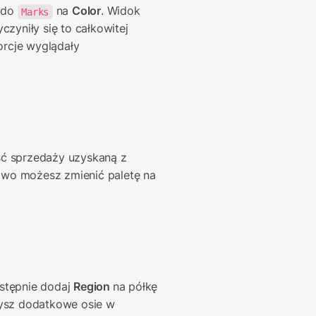
 do 
 na 
Color
. Widok 
Marks
zyniły się to całkowitej 
cje wyglądały 
ć sprzedaży uzyskaną z 
wo możesz zmienić paletę na 
astępnie dodaj 
Region 
na półkę 
ysz dodatkowe osie w 