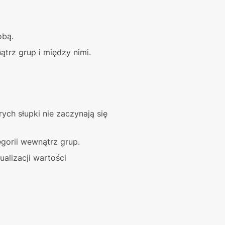
obą.
trz grup i między nimi.
ch słupki nie zaczynają się 
egorii wewnątrz grup.
lizacji wartości 