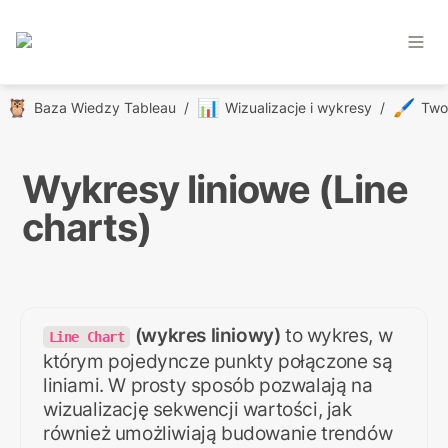
🦉
📊
🖌️
Baza Wiedzy Tableau
/
Wizualizacje i wykresy
/
Wykresy liniowe (Line 
charts)
 (wykres liniowy)
 to wykres, w 
Line Chart
którym pojedyncze punkty połączone są 
liniami. W prosty sposób pozwalają na 
wizualizację sekwencji wartości, jak 
również umożliwiają budowanie trendów 