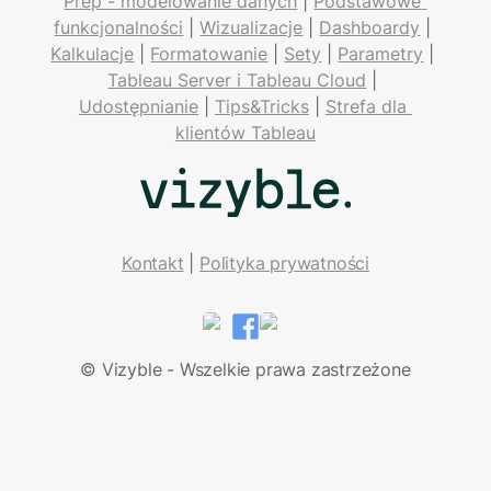
Prep - modelowanie danych
 | 
Podstawowe 
funkcjonalności
 | 
Wizualizacje
 | 
Dashboardy
 | 
Kalkulacje
 | 
Formatowanie
 | 
Sety
 | 
Parametry
 | 
Tableau Server i Tableau Cloud
 | 
Udostępnianie
 | 
Tips&Tricks
 | 
Strefa dla 
klientów Tableau
Kontakt
| 
Polityka prywatności
LinkedIn
Facebook
© Vizyble - Wszelkie prawa zastrzeżone