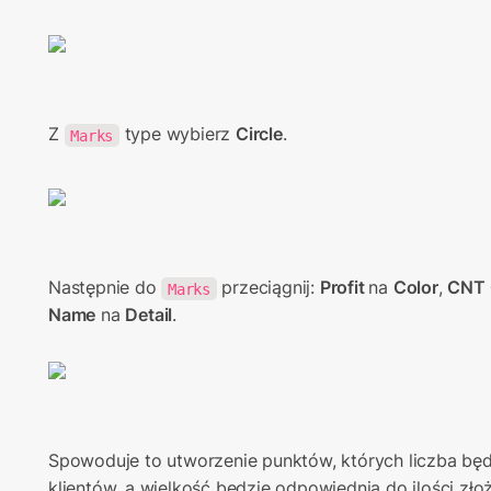
Z 
 type wybierz 
Circle
.
Marks
Następnie do 
 przeciągnij: 
Profit 
na 
Color
, 
CNT 
Marks
Name
 na 
Detail
.
Spowoduje to utworzenie punktów, których liczba będz
klientów, a wielkość będzie odpowiednia do ilości zło