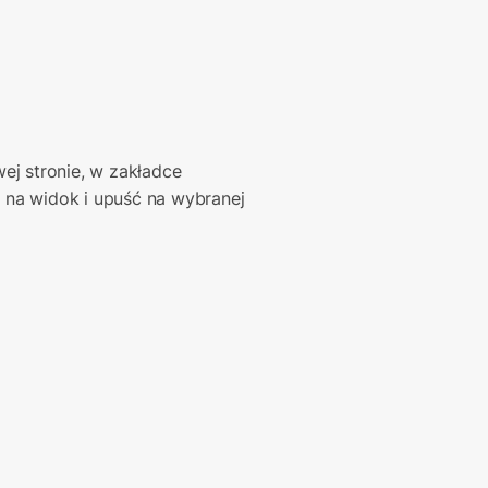
. Z paska po lewej stronie, w zakładce 
o na widok i upuść na wybranej 