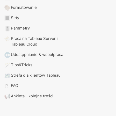
🎨
Formatowanie
🔳
Sety
🎚️
Parametry
🌤️
Praca na Tableau Server i 
Tableau Cloud
🌐
Udostępnianie & współpraca
🪄
Tips&Tricks
🗺️
Strefa dla klientów Tableau
⁉️
FAQ
📢
Ankieta - kolejne treści