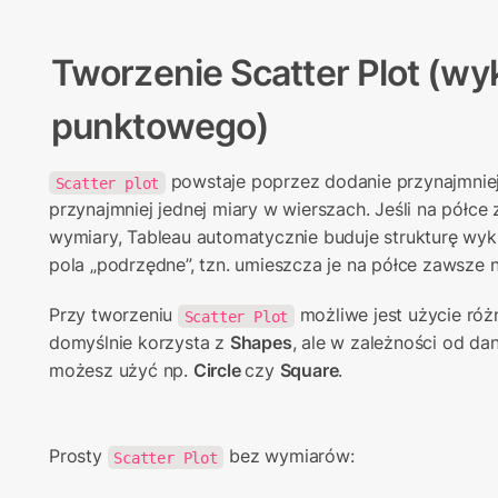
Tworzenie 
Scatter Plot
(wyk
punktowego)
 powstaje poprzez dodanie przynajmniej 
Scatter plot
przynajmniej jednej miary w wierszach. Jeśli na półce 
wymiary, Tableau automatycznie buduje strukturę wykre
pola „podrzędne”, tzn. umieszcza je na półce zawsze
Przy tworzeniu 
 możliwe jest użycie ró
Scatter Plot
domyślnie korzysta z 
Shapes
, ale w zależności od dan
możesz użyć np. 
Circle 
czy 
Square
.
Prosty 
 bez wymiarów:
Scatter Plot