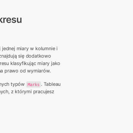
resu 
jednej miary w kolumnie i 
znajdują się dodatkowo 
su klasyfikując miary jako 
 na prawo od wymiarów.
żnych typów 
. Tableau 
Marks
ych, z którymi pracujesz 