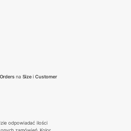
Orders
 na 
Size 
i 
Customer 
ie odpowiadać ilości 
żonych zamówień. Kolor 