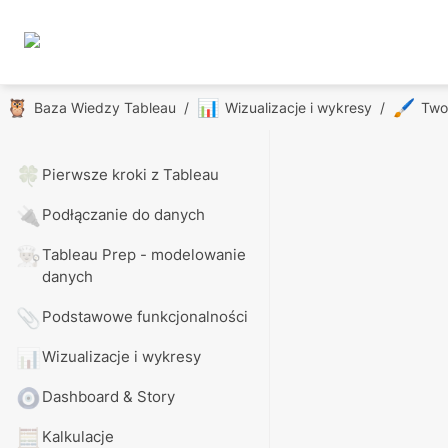
🦉
📊
🖌️
Baza Wiedzy Tableau
/
Wizualizacje i wykresy
/
Twor
🍀
Pierwsze kroki z Tableau
🔌
Podłączanie do danych
👨🏼‍🍳
Tableau Prep - modelowanie 
danych
📎
Podstawowe funkcjonalności
📊
Wizualizacje i wykresy
🧿
Dashboard & Story
🧮
Kalkulacje